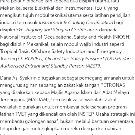
Para pelatih dibahagikan kepada dua disiplin utama, iatu
Mekanikal serta Elektrikal dan Instrumentasi (E&I), yang
mengikuti tujuh modul teknikal utama serta latihan pensijilan
industri termasuk
Instrument & Cabling Certification
bagi
disiplin E&I,
Rigging and Slinging Certification
daripada
National Institute of Occupational Safety and Health (NIOSH)
bagi disiplin Mekanikal, selain modul wajib industri seperti
Tropical Basic Offshore Safety Induction and Emergency
Training (
T-BOSIET), Oil and Gas Safety Passport (OGSP) dan
Authorised Entrant and Standby Person (AESP)
.
Dana As-Syakirin ditugaskan sebagai pemegang amanah untuk
mengurus agihan sebahagian zakat kakitangan PETRONAS
yang disalurkan kepada Majlis Agama Islam dan Adat Melayu
Terengganu (MAIDAM), termasuk zakat wakalah. Zakat
wakalah digunakan untuk membiayai pelaksanaan program
latihan TVET yang dikendalikan oleh INSTEP. Usaha strategik ini
membantu golongan asnaf, bukan melalui bantuan sementara,
tetapi dengan melengkapkan mereka dengan kemahiran