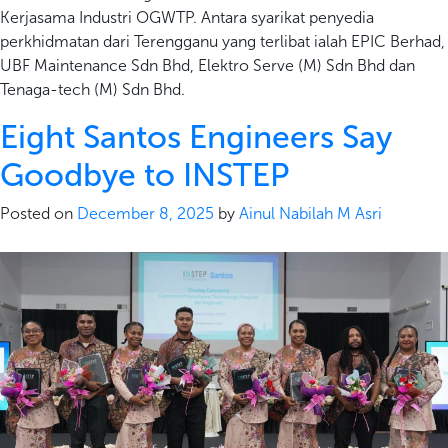
Kerjasama Industri OGWTP. Antara syarikat penyedia
perkhidmatan dari Terengganu yang terlibat ialah EPIC Berhad,
UBF Maintenance Sdn Bhd, Elektro Serve (M) Sdn Bhd dan
Tenaga-tech (M) Sdn Bhd.
Eight Santos Engineers Say
Goodbye to INSTEP
Posted on
December 8, 2025
by
Ainul Nabilah M Asri