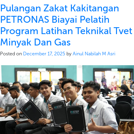
Pulangan Zakat Kakitangan
PETRONAS Biayai Pelatih
Program Latihan Teknikal Tvet
Minyak Dan Gas
Posted on
December 17, 2025
by
Ainul Nabilah M Asri