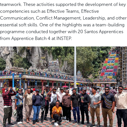
teamwork. These activities supported the development of key
competencies such as Effective Teams, Effective
Communication, Conflict Management, Leadership, and other
essential soft skills. One of the highlights was a team-building
programme conducted together with 20 Santos Apprentices
from Apprentice Batch 4 at INSTEP.