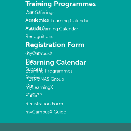
Training Programmes
Training
Plant &
Our Offerings
Academies
PETRONAS Learning Calendar
Awards &
Public Learning Calendar
Recognitions
Registration Form
Our
Journey
myCampusX
Learning Calendar
Our
Success
Learning Programmes
Stories
PETRONAS Group
Our
myLearningX
Leaders
Public
Registration Form
myCampusX Guide